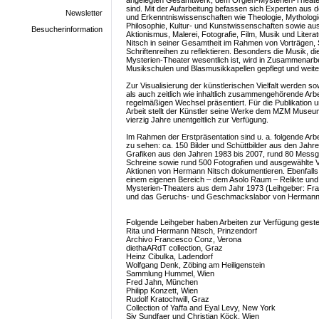
angelegten Gesamtwerk, dem Orgien-Mysterien-Theat
sind. Mit der Aufarbeitung befassen sich Experten aus 
Newsletter
und Erkenntniswissenschaften wie Theologie, Mythologi
Philosophie, Kultur- und Kunstwissenschaften sowie au
Besucherinformation
Aktionismus, Malerei, Fotografie, Film, Musik und Liter
Nitsch in seiner Gesamtheit im Rahmen von Vorträgen
Schriftenreihen zu reflektieren. Besonders die Musik, di
Mysterien-Theater wesentlich ist, wird in Zusammenarbe
Musikschulen und Blasmusikkapellen gepflegt und weiter
Zur Visualisierung der künstlerischen Vielfalt werden 
als auch zeitlich wie inhaltlich zusammengehörende Arbe
regelmäßigen Wechsel präsentiert. Für die Publikation 
Arbeit stellt der Künstler seine Werke dem MZM Muse
vierzig Jahre unentgeltlich zur Verfügung.
Im Rahmen der Erstpräsentation sind u. a. folgende Ar
zu sehen: ca. 150 Bilder und Schüttbilder aus den Jahr
Grafiken aus den Jahren 1983 bis 2007, rund 80 Mess
Schreine sowie rund 500 Fotografien und ausgewählte Vi
Aktionen von Hermann Nitsch dokumentieren. Ebenfalls 
einem eigenen Bereich – dem Asolo Raum – Relikte un
Mysterien-Theaters aus dem Jahr 1973 (Leihgeber: Fr
und das Geruchs- und Geschmackslabor von Hermann 
Folgende Leihgeber haben Arbeiten zur Verfügung gestel
Rita und Hermann Nitsch, Prinzendorf
Archivo Francesco Conz, Verona
diethaARdT collection, Graz
Heinz Cibulka, Ladendorf
Wolfgang Denk, Zöbing am Heiligenstein
Sammlung Hummel, Wien
Fred Jahn, München
Philipp Konzett, Wien
Rudolf Kratochwill, Graz
Collection of Yaffa and Eyal Levy, New York
Siv Sundfaer und Christian Köck, Wien