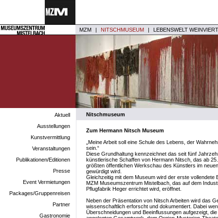
MZM
|
NITSCHMUSEUM
|
LEBENSWELT WEINVIER
Nitschmuseum
Aktuell
Ausstellungen
Zum Hermann Nitsch Museum
Kunstvermittlung
„Meine Arbeit soll eine Schule des Lebens, der Wahrn
sein.“
Veranstaltungen
Diese Grundhaltung kennzeichnet das seit fünf Jahrze
Publikationen/Editionen
künstlerische Schaffen von Hermann Nitsch, das ab 25.
größten öffentlichen Werkschau des Künstlers im ne
Presse
gewürdigt wird.
Gleichzeitig mit dem Museum wird der erste vollendete
Event Vermietungen
MZM Museumszentrum Mistelbach, das auf dem Industr
Pflugfabrik Heger errichtet wird, eröffnet.
Packages/Gruppenreisen
Neben der Präsentation von Nitsch Arbeiten wird das 
Partner
wissenschaftlich erforscht und dokumentiert. Dabei werd
Überschneidungen und Beeinflussungen aufgezeigt, di
Gastronomie