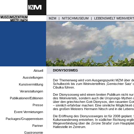
MZM
|
NITSCHMUSEUM
|
LEBENSWELT WEINVIER
DIONYSOSWEG
Aktuell
Ausstellungen
Der Themenweg wird vom Ausgangspunkt MZM über den
Schulbezirk bis zum Weinviertelfries ‚Gemischter Satz‘
Kunstvermittlung
Cibulka führen.
Veranstaltungen
Der Dionysosweg wird einem breiten Publikum nicht nur 
Publikationen/Editionen
des Weinviertels, sondern auch die Ursprungs-Mythen 
über den griechischen Gott Dionysos, den rasanten Got
Presse
– sinnlich erfahrbar machen: Eine sinnliche Möglichkeit
des großen Meisters Hermann Nitsch und in die Lebensw
Event Vermietungen
Die Eröffnung des Dionysosweges ist für 2008 geplant. 
Packages/Gruppenreisen
Kulturwanderweg entstehen. In südlicher Richtung ergibt
Wegeverbindung über die ‚Grüne Straße‘ zum Hauptpla
Partner
Haltestelle im Zentrum.
Gastronomie